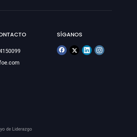
CONTACTO
SÍGANOS
84150099
foe.com
oyo de
Liderazgo