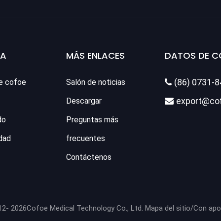
SA
MÁS ENLACES
DATOS DE 
(86) 0731-
e cofoe
Salón de noticias

export@co
Descargar

do
Preguntas más
dad
frecuentes
Contáctenos
12-
2026
Cofoe Medical Technology Co., Ltd.
Mapa del sitio
/Con ap