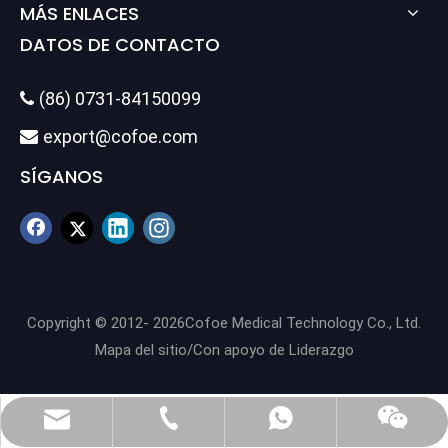
MÁS ENLACES
DATOS DE CONTACTO
(86) 0731-84150099

export@cofoe.com

SÍGANOS
Copyright © 2012-
2026
Cofoe Medical Technology Co., Ltd.
Mapa del sitio
/Con apoyo de
Liderazgo
(86) 0731-84150099
export@cofoe.com
86-13705288331
86-13705288331