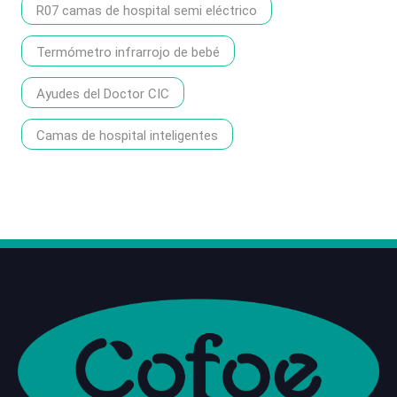
R07 camas de hospital semi eléctrico
Termómetro infrarrojo de bebé
Ayudes del Doctor CIC
Camas de hospital inteligentes