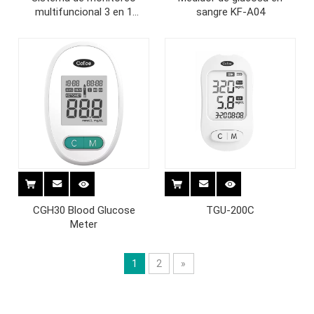
multifuncional 3 en 1
sangre KF-A04
GUT01/GUT02/GUT03
CGH30 Blood Glucose
TGU-200C
Meter
1
2
»