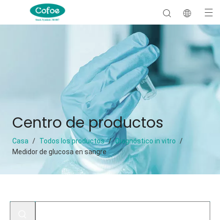
Centro de productos
Casa
/
Todos los productos
/
Diagnóstico in vitro
/
Medidor de glucosa en sangre