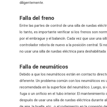
diligentemente.
Falla del freno
Entre las partes de control de una silla de ruedas eléc
lo tanto, es importante verificar si los frenos son nor
por el embrague y el balancín. Cada vez que use una silla
controlador rebota de nuevo a la posición central. Si n
no usar una silla de ruedas eléctrica para deshabilitad
Falla de neumáticos
Debido a que los neumáticos están en contacto directo 
diferente. Un problema común con los neumáticos es una
recomendada en la superficie del neumático. Luego, si 
fuga o un orificio en el tubo interior. El mantenimi
después de usar una silla de ruedas eléctrica durante
de aire, la huella, etc., o el rodamiento en la conexión d