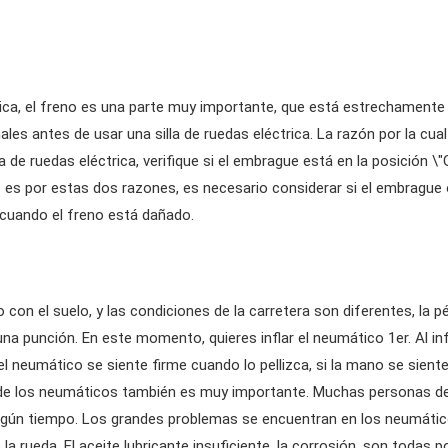
trica, el freno es una parte muy importante, que está estrechamente 
males antes de usar una silla de ruedas eléctrica. La razón por la c
 de ruedas eléctrica, verifique si el embrague está en la posición \"G
o es por estas dos razones, es necesario considerar si el embrague 
a cuando el freno está dañado.
con el suelo, y las condiciones de la carretera son diferentes, la 
 punción. En este momento, quieres inflar el neumático 1er. Al infla
el neumático se siente firme cuando lo pellizca, si la mano se sien
ento de los neumáticos también es muy importante. Muchas personas
 algún tiempo. Los grandes problemas se encuentran en los neumáti
e la rueda. El aceite lubricante insuficiente, la corrosión, son todas 