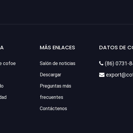
SA
MÁS ENLACES
DATOS DE 
(86) 0731-
e cofoe
Salón de noticias

export@co
Descargar

do
Preguntas más
dad
frecuentes
Contáctenos