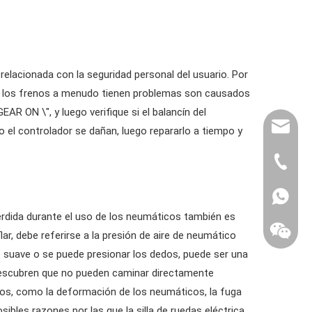
relacionada con la seguridad personal del usuario. Por
ual los frenos a menudo tienen problemas son causados ​​
EAR ON \", y luego verifique si el balancín del
export@
o el controlador se dañan, luego repararlo a tiempo y
(86) 07
86-1370
pérdida durante el uso de los neumáticos también es
r, debe referirse a la presión de aire de neumático
te suave o se puede presionar los dedos, puede ser una
 descubren que no pueden caminar directamente
86-1370
cos, como la deformación de los neumáticos, la fuga
posibles razones por las que la silla de ruedas eléctrica