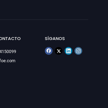
CONTACTO
SÍGANOS
84150099
foe.com