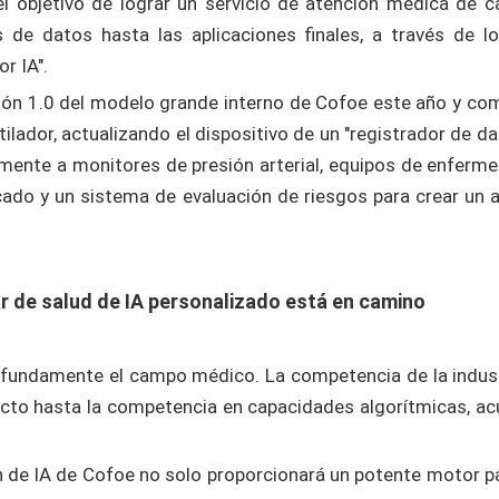
el objetivo de lograr un servicio de atención médica de 
s de datos hasta las aplicaciones finales, a través de l
r IA".
sión 1.0 del modelo grande interno de Cofoe este año y com
lador, actualizando el dispositivo de un "registrador de da
mente a monitores de presión arterial, equipos de enferme
ficado y un sistema de evaluación de riesgos para crear un
or de salud de IA personalizado está en camino
profundamente el campo médico. La competencia de la indu
cto hasta la competencia en capacidades algorítmicas, ac
n de IA de Cofoe no solo proporcionará un potente motor pa