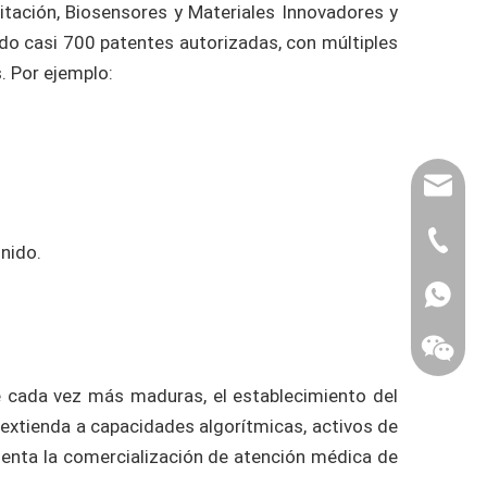
itación, Biosensores y Materiales Innovadores y
do casi 700 patentes autorizadas, con múltiples
. Por ejemplo:
export@
(86) 07
onido.
86-1370
e cada vez más maduras, el establecimiento del
86-1370
 extienda a capacidades algorítmicas, activos de
esenta la comercialización de atención médica de