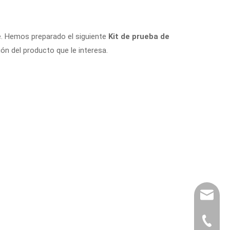
te. Hemos preparado el siguiente
Kit de prueba de
ón del producto que le interesa.
export@
(86) 07