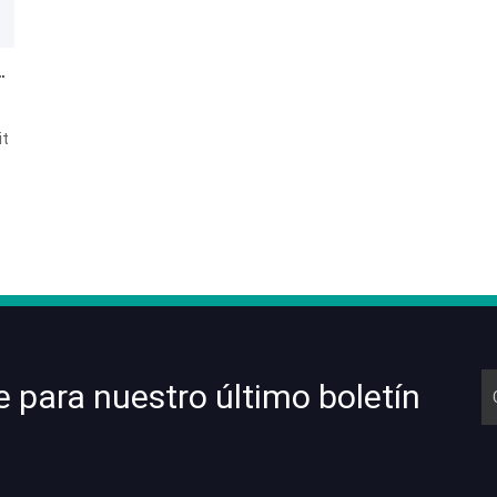
a anticuerpos neutralizantes de coronavirus novedosos
it
e para nuestro último boletín