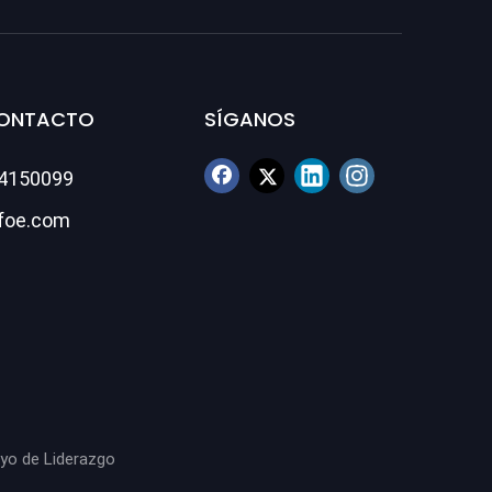
CONTACTO
SÍGANOS
84150099
foe.com
oyo de
Liderazgo