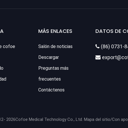
SA
MÁS ENLACES
DATOS DE 
(86) 0731-
e cofoe
Salón de noticias

export@co
Descargar

do
Preguntas más
dad
frecuentes
Contáctenos
12-
2026
Cofoe Medical Technology Co., Ltd.
Mapa del sitio
/Con ap