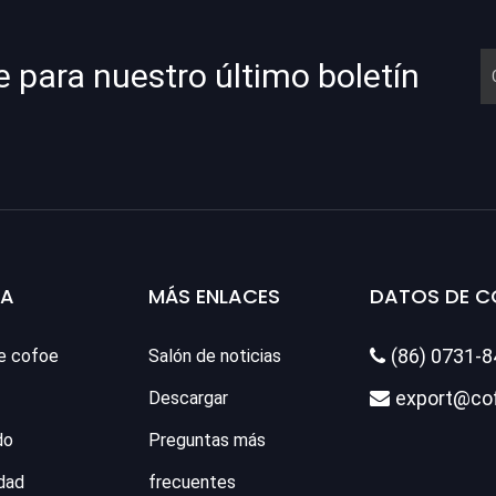
e para nuestro último boletín
SA
MÁS ENLACES
DATOS DE 
(86) 0731-
e cofoe
Salón de noticias

export@co
Descargar

do
Preguntas más
dad
frecuentes