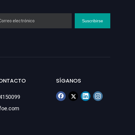
Suscribirse
CONTACTO
SÍGANOS
84150099
foe.com