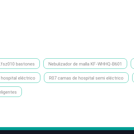
Kfsz010 bastones
Nebulizador de malla KF-WHHQ-B601
ospital eléctrico
R07 camas de hospital semi eléctrico
eligentes