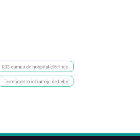
R03 camas de hospital eléctrico
Termómetro infrarrojo de bebé
86-1370