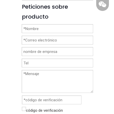
Peticiones sobre
producto
86-1370