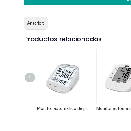
Anterior:
Productos relacionados
Monitor automático de presión arterial del brazo KF-65BG
Monitor automático de presión arterial del brazo KF-66EP