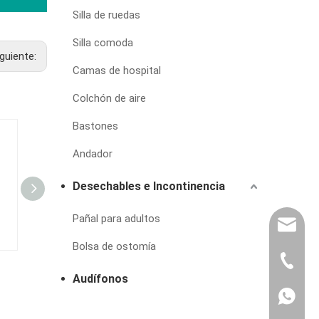
Silla de ruedas
Silla comoda
iguiente:
Camas de hospital
Colchón de aire
Bastones
Andador
Desechables e Incontinencia
Pañal para adultos
export@
Bolsa de ostomía
(86) 07
KF-65BG
KF-66EP
Audífonos
86-1370