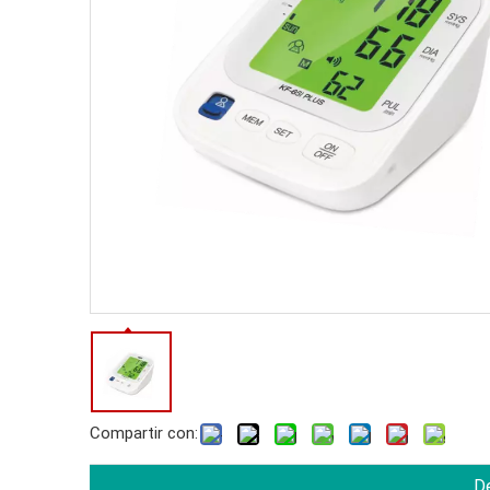
Compartir con:
De