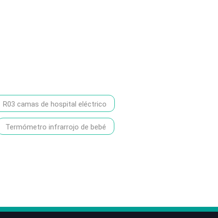
R03 camas de hospital eléctrico
Termómetro infrarrojo de bebé
86-1370