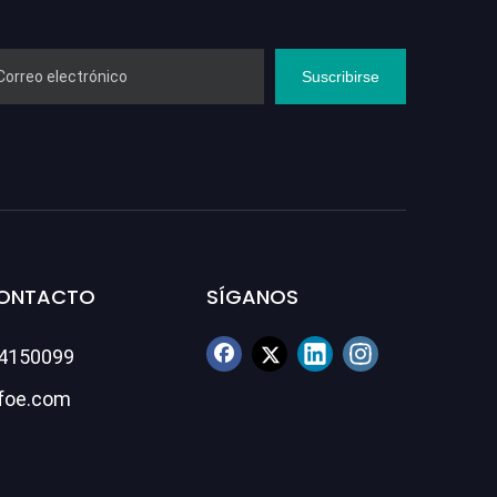
Suscribirse
CONTACTO
SÍGANOS
84150099
foe.com