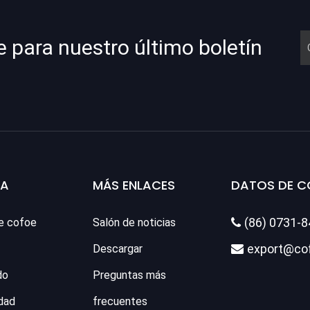
e para nuestro último boletín
SA
MÁS ENLACES
DATOS DE 
(86) 0731-
e cofoe
Salón de noticias

export@co
Descargar

do
Preguntas más
dad
frecuentes