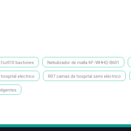
Kfsz010 bastones
Nebulizador de malla KF-WHHQ-B601
ospital eléctrico
R07 camas de hospital semi eléctrico
eligentes