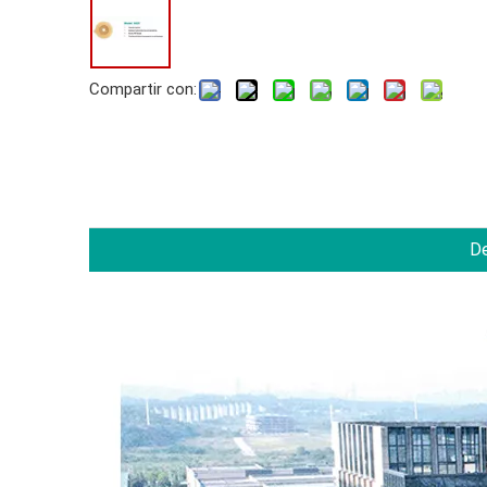
Compartir con:
De