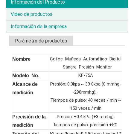
Información del Producto
Video de productos
Información de la empresa
Parámetro de productos
Cofoe Muñeca Automático Digital
Nombre
Sangre Presión Monitor
KF-75A
Modelo No.
Presión: 0.0kpa ~ 39 0kpa (0 mmhg-
Alcance de
-290mmhg);
medición
Tiempos de pulso: 40 veces / min ~
150 veces / min
Presión: +0.4 kPa (+3 mmhg);
Precisión de la
tiempos de pulso: precisión +5%
medición
62 mm (longitud) * 80 mm (ancho) *
Tamaño del