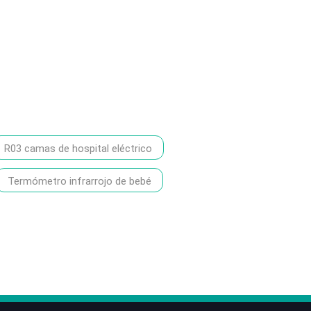
R03 camas de hospital eléctrico
Termómetro infrarrojo de bebé
86-1370