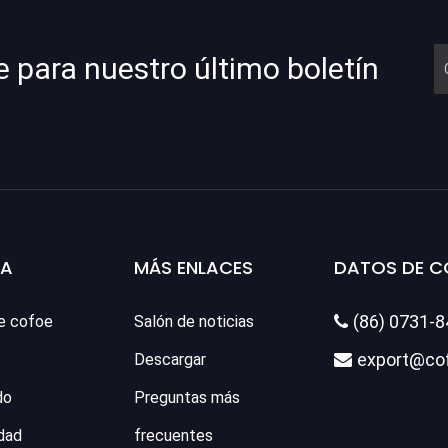
e para nuestro último boletín
SA
MÁS ENLACES
DATOS DE 
(86) 0731-
e cofoe
Salón de noticias

export@co
Descargar

do
Preguntas más
dad
frecuentes