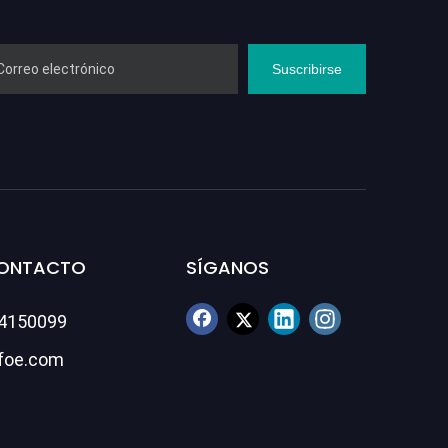
Suscribirse
CONTACTO
SÍGANOS
84150099
foe.com