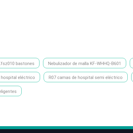
Kfsz010 bastones
Nebulizador de malla KF-WHHQ-B601
ospital eléctrico
R07 camas de hospital semi eléctrico
eligentes