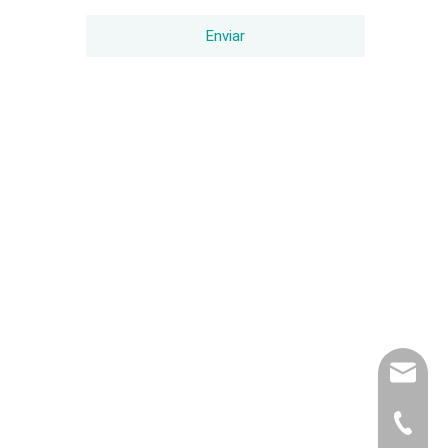
Enviar
export@
(86) 07