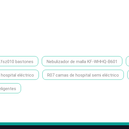
Kfsz010 bastones
Nebulizador de malla KF-WHHQ-B601
ospital eléctrico
R07 camas de hospital semi eléctrico
eligentes