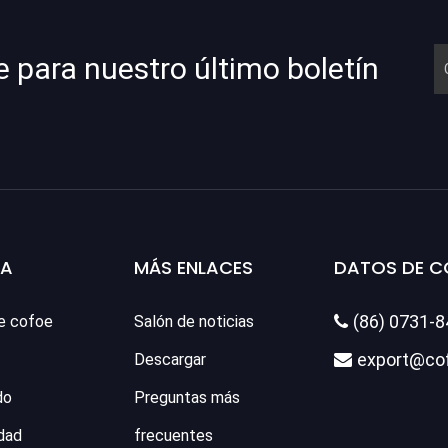
e para nuestro último boletín
SA
MÁS ENLACES
DATOS DE 
(86) 0731-
e cofoe
Salón de noticias

export@co
Descargar

do
Preguntas más
dad
frecuentes