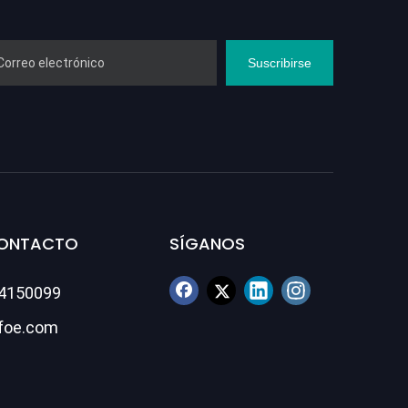
Suscribirse
CONTACTO
SÍGANOS
84150099
foe.com