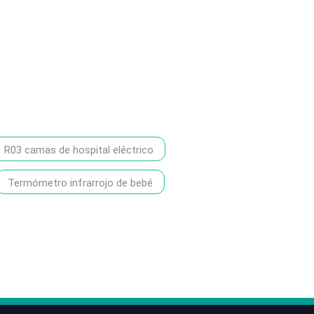
R03 camas de hospital eléctrico
Termómetro infrarrojo de bebé
86-1370