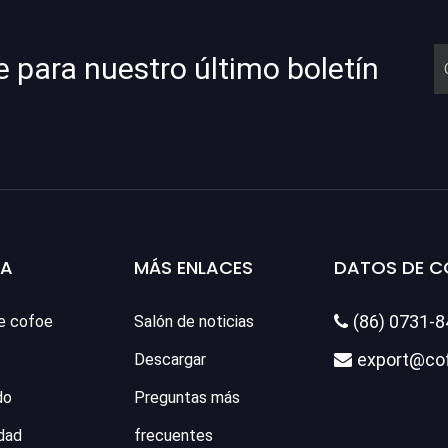
e para nuestro último boletín
SA
MÁS ENLACES
DATOS DE 
(86) 0731-
e cofoe
Salón de noticias

export@co
Descargar

do
Preguntas más
dad
frecuentes