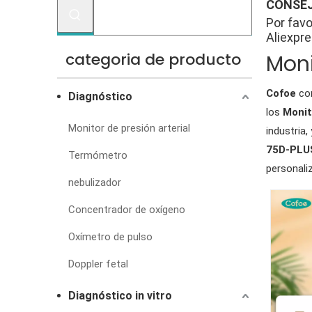
CONSEJ
Por favo
Aliexpre
categoria de producto
Moni
Cofoe
com
Diagnóstico
los
Monit
Monitor de presión arterial
industria
75D-PLUS
Termómetro
personali
nebulizador
Concentrador de oxígeno
Oxímetro de pulso
Doppler fetal
Diagnóstico in vitro