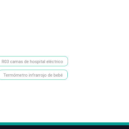
R03 camas de hospital eléctrico
Termómetro infrarrojo de bebé
86-1370