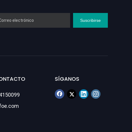
Suscribirse
CONTACTO
SÍGANOS
84150099
foe.com