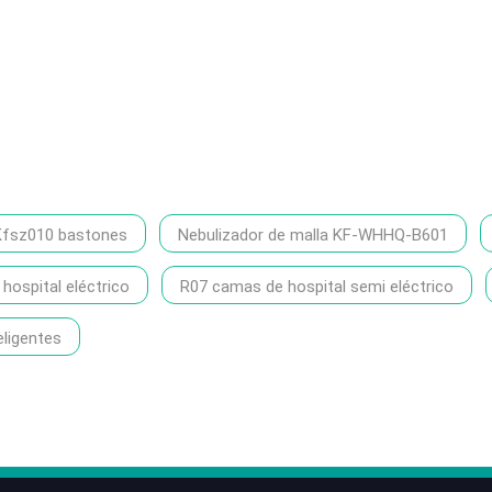
Kfsz010 bastones
Nebulizador de malla KF-WHHQ-B601
ospital eléctrico
R07 camas de hospital semi eléctrico
eligentes