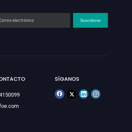
Suscribirse
CONTACTO
SÍGANOS
84150099
foe.com