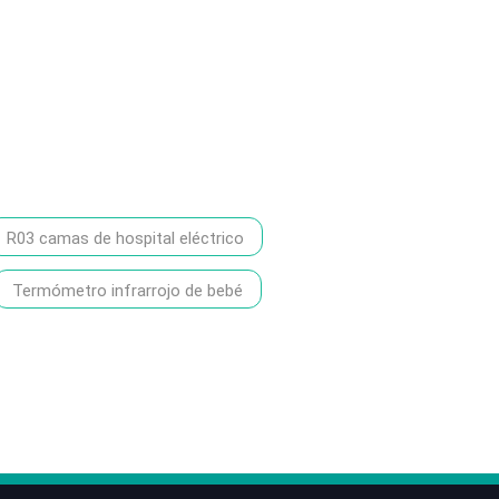
R03 camas de hospital eléctrico
Termómetro infrarrojo de bebé
86-1370