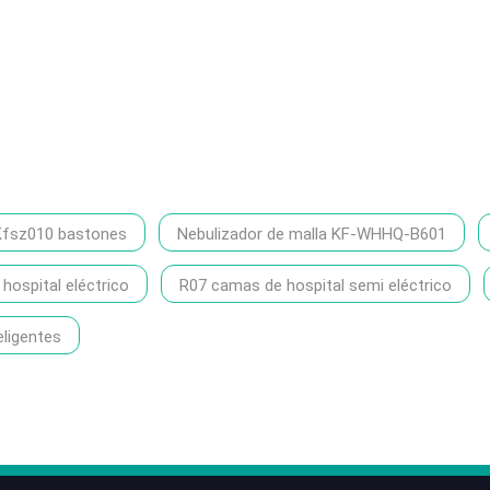
Kfsz010 bastones
Nebulizador de malla KF-WHHQ-B601
ospital eléctrico
R07 camas de hospital semi eléctrico
eligentes