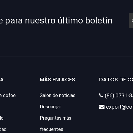
e para nuestro último boletín
SA
MÁS ENLACES
DATOS DE 
(86) 0731-
e cofoe
Salón de noticias

export@co
Descargar

do
Preguntas más
dad
frecuentes