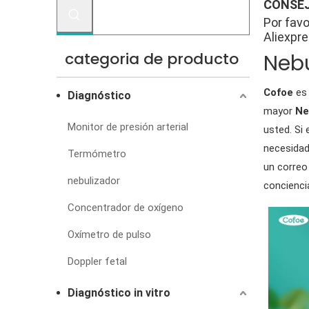
CONSEJ
Por favo
Aliexpre
categoria de producto
Nebu
Cofoe
es 
Diagnóstico
mayor
Ne
Monitor de presión arterial
usted. Si
necesidad
Termómetro
un correo
nebulizador
conciencia
Concentrador de oxígeno
Oxímetro de pulso
Doppler fetal
Diagnóstico in vitro