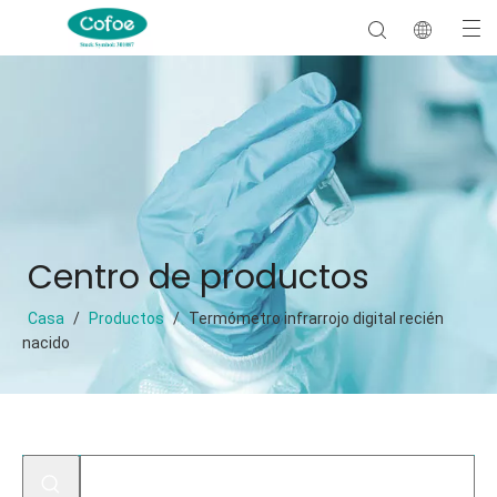
Centro de productos
Casa
/
Productos
/
Termómetro infrarrojo digital recién
nacido