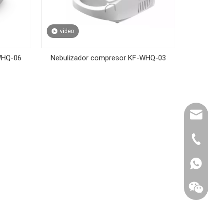
vídeo
WHQ-06
Nebulizador compresor KF-WHQ-03
export@
(86) 07
86-1370