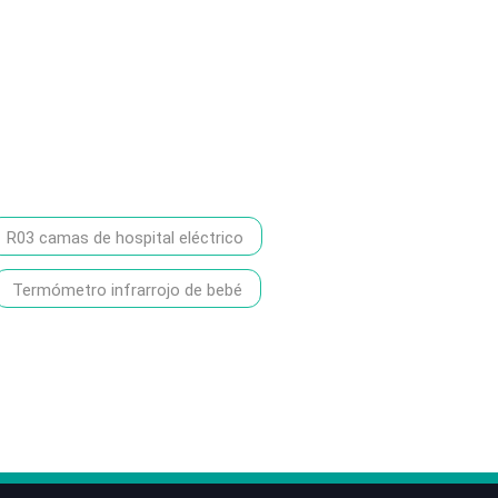
R03 camas de hospital eléctrico
Termómetro infrarrojo de bebé
86-1370