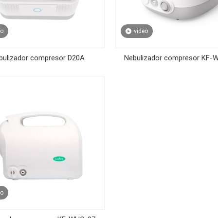
eo
vídeo
bulizador compresor D20A
Nebulizador compresor KF-
eo