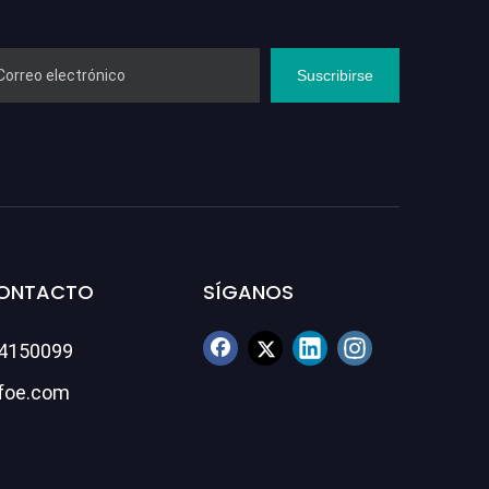
Suscribirse
CONTACTO
SÍGANOS
84150099
foe.com