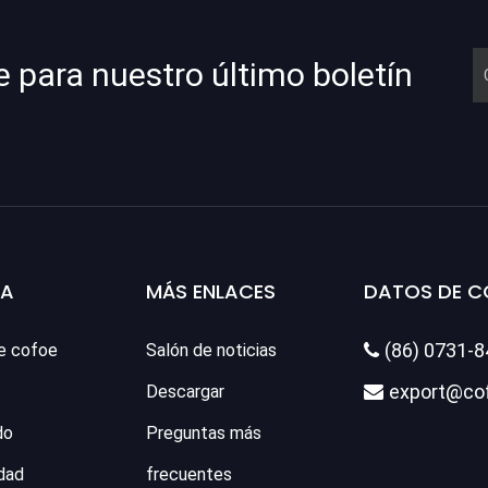
e para nuestro último boletín
SA
MÁS ENLACES
DATOS DE 
(86) 0731-
e cofoe
Salón de noticias

export@co
Descargar

do
Preguntas más
dad
frecuentes