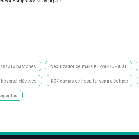
izador compresor KF-WHQ-07
Kfsz010 bastones
Nebulizador de malla KF-WHHQ-B601
ospital eléctrico
R07 camas de hospital semi eléctrico
eligentes