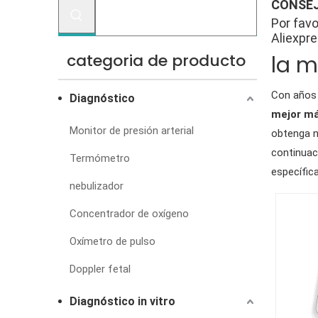
CONSEJ
Por favo
Aliexpre
categoria de producto
la m
Con años 
Diagnóstico
mejor má
Monitor de presión arterial
obtenga n
continuac
Termómetro
específica
nebulizador
Concentrador de oxígeno
Oxímetro de pulso
Doppler fetal
Diagnóstico in vitro