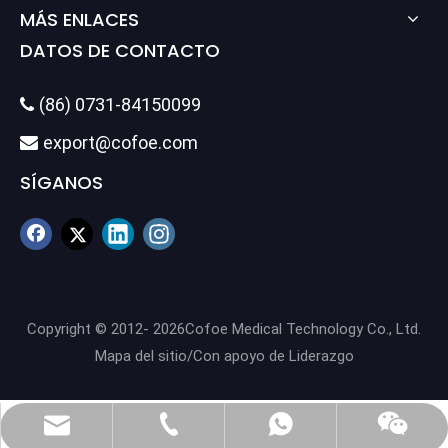
MÁS ENLACES
DATOS DE CONTACTO
(86) 0731-84150099

export@cofoe.com

SÍGANOS
Copyright © 2012-
2026
Cofoe Medical Technology Co., Ltd.
Mapa del sitio
/Con apoyo de
Liderazgo
(86) 0731-84150099
export@cofoe.com
86-13705288331
86-13705288331