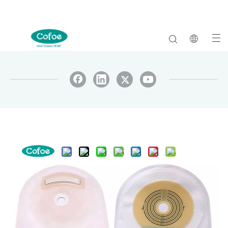
Compartir con:
Bolsa de ostomía de un hospital
desechable de una pieza
Modelo:
C10LL-500-C