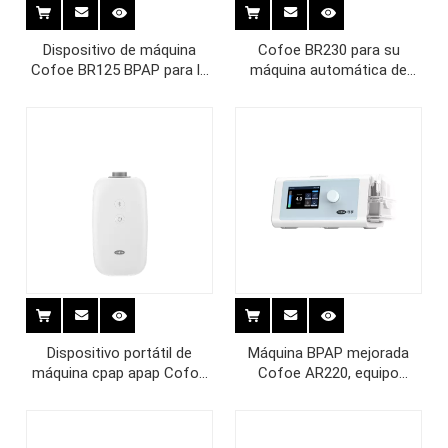
Dispositivo de máquina
Cofoe BR230 para su
Cofoe BR125 BPAP para la
máquina automática de
apnea del sueño
terapia respiratoria médica
no invasiva Cpap Bpap
Dispositivo portátil de
Máquina BPAP mejorada
máquina cpap apap Cofoe
Cofoe AR220, equipo
AR120MINI para la apnea
médico de uso doméstico
del sueño
para ronquidos y apnea del
sueño con humidificador