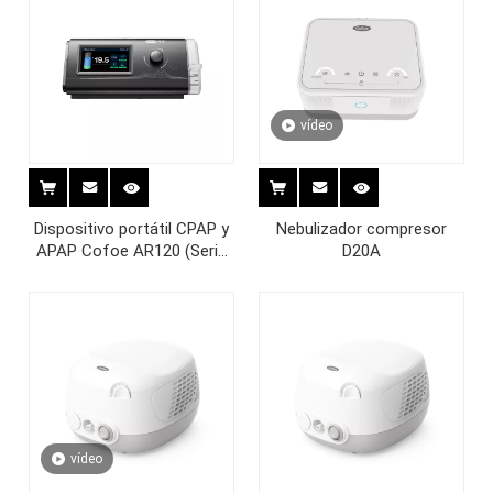
vídeo
Dispositivo portátil CPAP y
Nebulizador compresor
APAP Cofoe AR120 (Serie
D20A
C9) para la apnea del sueño
vídeo