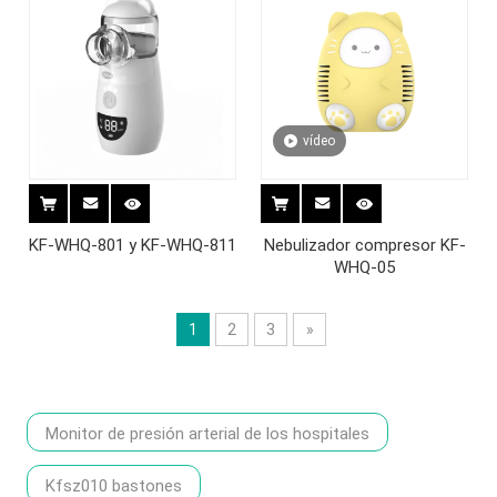
vídeo
KF-WHQ-801 y KF-WHQ-811
Nebulizador compresor KF-
WHQ-05
1
2
3
»
Monitor de presión arterial de los hospitales
Kfsz010 bastones