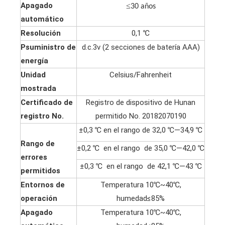
Apagado
≤
30 años
automático
Resolución
0,1 ℃
P
suministro de
d.c.3v (2 secciones de batería AAA)
energía
Unidad
Celsius/Fahrenheit
mostrada
Certificado de
Registro de dispositivo de Hunan
registro No.
permitido No. 20182070190
±0,3 ℃ en el rango de 32,0 ℃—34,9 ℃
Rango de
±0,2 ℃ en el rango de 35,0 ℃—42,0 ℃
errores
±0,3 ℃ en el rango de 42,1 ℃—43 ℃
permitidos
Entornos de
Temperatura 10℃~40℃,
operación
humedad≤85%
Apagado
Temperatura 10℃~40℃,