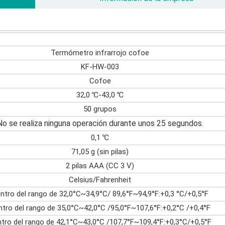
Termómetro infrarrojo cofoe
KF-HW-003
Cofoe
32,0 ℃-43,0 ℃
50 grupos
No se realiza ninguna operación durante unos 25 segundos.
0,1 ℃
71,05 g (sin pilas)
2 pilas AAA (CC 3 V)
Celsius/Fahrenheit
ntro del rango de 32,0°C~34,9°C/ 89,6°F~94,9°F:+0,3 °C/+0,5°F
ntro del rango de 35,0°C~42,0°C /95,0°F~107,6°F:+0,2°C /+0,4°F
tro del rango de 42,1°C~43,0°C /107,7°F~109,4°F:+0,3°C/+0,5°F