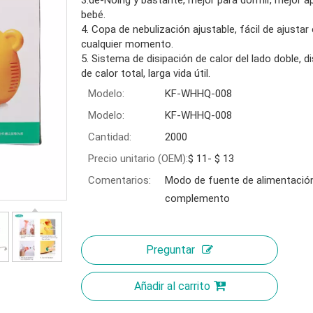
3.de-Noing y bastante, mejor para dormir, mejor apl
bebé.
4. Copa de nebulización ajustable, fácil de ajustar
cualquier momento.
5. Sistema de disipación de calor del lado doble, d
de calor total, larga vida útil.
Modelo:
KF-WHHQ-008
Modelo:
KF-WHHQ-008
Cantidad:
2000
Precio unitario (OEM):
$ 11- $ 13
Comentarios:
Modo de fuente de alimentación
complemento
Preguntar
Añadir al carrito