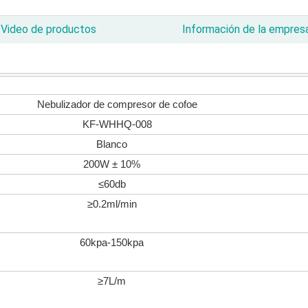
Video de productos
Información de la empres
Nebulizador de compresor de cofoe
KF-WHHQ-008
Blanco
200W ± 10%
≤60db
≥0.2ml/min
60kpa-150kpa
≥7L/m