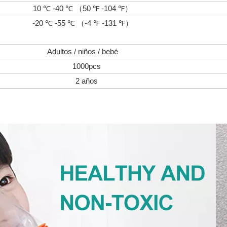
10 ℃ -40 ℃ （50 ℉ -104 ℉）
-20 ℃ -55 ℃ （-4 ℉ -131 ℉）
Adultos / niños / bebé
1000pcs
2 años