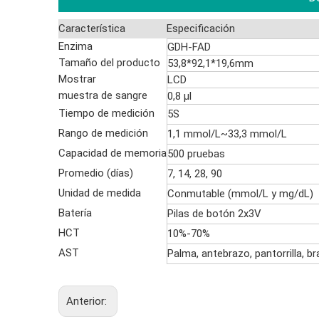
Característica
Especificación
Enzima
GDH-FAD
Tamaño del producto
53,8*92,1*19,6mm
Mostrar
LCD
muestra de sangre
0,8 µl
Tiempo de medición
5S
Rango de medición
1,1 mmol/L~33,3 mmol/L
Capacidad de memoria
500 pruebas
Promedio (días)
7, 14, 28, 90
Unidad de medida
Conmutable (mmol/L y mg/dL)
Batería
Pilas de botón 2x3V
HCT
10%-70%
AST
Palma, antebrazo, pantorrilla, br
Anterior: