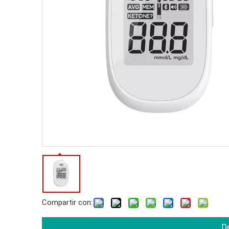
Compartir con:
De