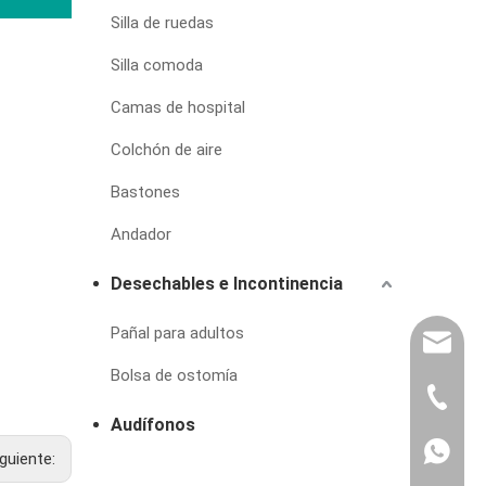
Silla de ruedas
Silla comoda
Camas de hospital
Colchón de aire
Bastones
Andador
Desechables e Incontinencia
Pañal para adultos
export@
Bolsa de ostomía
(86) 07
Audífonos
86-1370
iguiente: