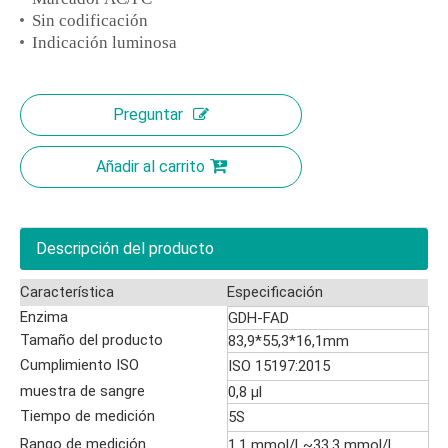
Sin codificación
Indicación luminosa
Preguntar
Añadir al carrito
Descripción del producto
Característica
Especificación
Enzima
GDH-FAD
Tamaño del producto
83,9*55,3*16,1mm
Cumplimiento ISO
ISO 15197:2015
muestra de sangre
0,8 µl
Tiempo de medición
5S
Rango de medición
1,1 mmol/L~33,3 mmol/L