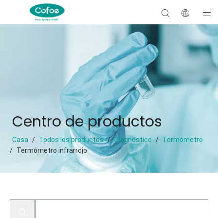
Centro de productos
Casa
/
Todos los productos
/
Diagnóstico
/
Termómetro
/
Termómetro infrarrojo