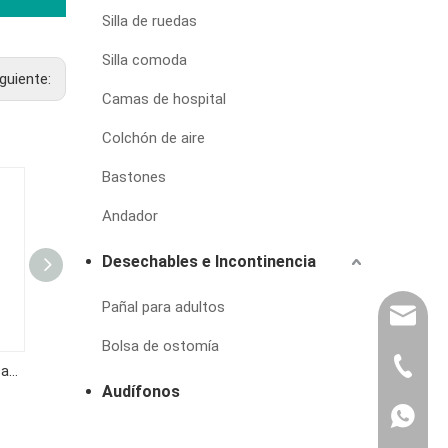
Silla de ruedas
Silla comoda
iguiente:
Camas de hospital
Colchón de aire
Bastones
Andador
Desechables e Incontinencia
Pañal para adultos
export@
Bolsa de ostomía
(86) 07
Medidor de glucosa en sangre KF-B02
Medidor de glucosa en sangre KF-B12
Medidor de glucosa en sangre CGH310
Audífonos
86-1370