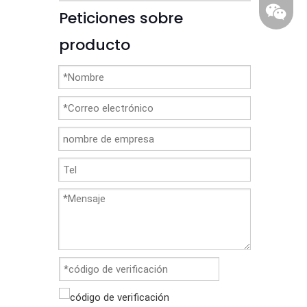
Peticiones sobre
producto
86-1370