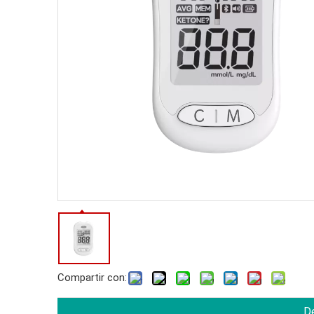
Compartir con:
De