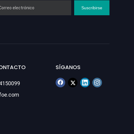
Suscribirse
CONTACTO
SÍGANOS
84150099
foe.com