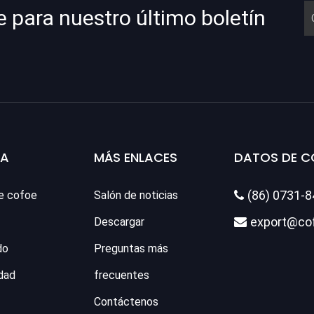
e para nuestro último boletín
SA
MÁS ENLACES
DATOS DE 
(86) 0731-
e cofoe
Salón de noticias

export@co
Descargar

do
Preguntas más
dad
frecuentes
Contáctenos