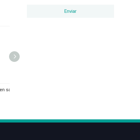
Enviar
Medidor de glucosa en sangre KF-B12
Medidor de glucosa en sangre CGH310
Medidor de glucosa en sangre CGH30