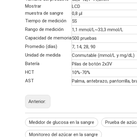
Mostrar
LCD
muestra de sangre
0,8 µl
Tiempo de medición
5S
Rango de medición
1,1 mmol/L~33,3 mmol/L
Capacidad de memoria
500 pruebas
Promedio (días)
7, 14, 28, 90
Unidad de medida
Conmutable (mmol/L y mg/dL)
Batería
Pilas de botón 2x3V
HCT
10%-70%
AST
Palma, antebrazo, pantorrilla, br
Anterior:
Medidor de glucosa en la sangre
Prueba de azúca
Monitoreo del azúcar en la sangre